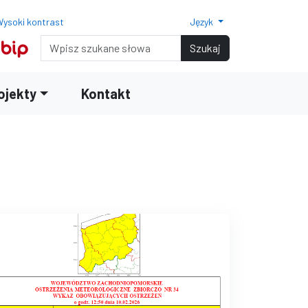
ysoki kontrast
Język
Normalny rozmiar czcionki
Rozmiar czcionki 150%
Rozmiar czcionki 200%
Wyszukiwarka
Szukaj
ojekty
Kontakt