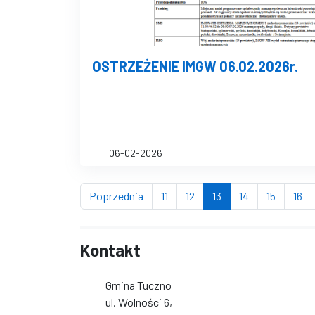
OSTRZEŻENIE IMGW 06.02.2026r.
06-02-2026
strona
strona
strona
(bieżąca strona)
strona
strona
st
Poprzednia
11
12
13
14
15
16
Kontakt
Gmina Tuczno
ul. Wolności 6,