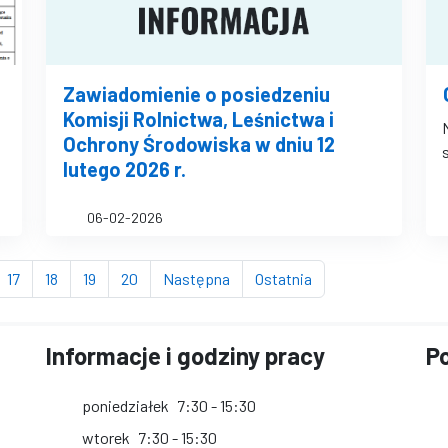
Zawiadomienie o posiedzeniu
Komisji Rolnictwa, Leśnictwa i
Ochrony Środowiska w dniu 12
lutego 2026 r.
06-02-2026
rona
strona
strona
strona
strona
strona
strona
17
18
19
20
Następna
Ostatnia
Informacje i godziny pracy
Po
poniedziałek
7:30 - 15:30
wtorek
7:30 - 15:30