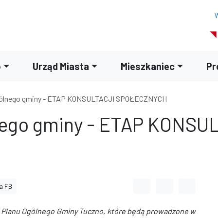
W
o
Urząd Miasta
Mieszkaniec
Pr
ogólnego gminy - ETAP KONSULTACJI SPOŁECZNYCH
lnego gminy - ETAP KONSU
Odstęp między wyrazami
Odstęp między li
Odstęp m
a FB
u Planu Ogólnego Gminy Tuczno, które będą prowadzone w