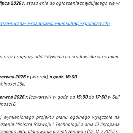
lipca 2026 r
. stosownie do ogłoszenia znajdującego się w
strza-tuczna-o-rozpoczeciu-konsultacji-spolecznych-
o oraz prognozy oddziaływania na środowisko w terminie
zerwca 2026 r.
(wtorek),
o godz. 16:00
olności 26a,
zerwca 2026 r.
(czwartek), w godz. od
15:30
do
17:30
w Sali
ności 6.
j wymienionego projektu planu ogólnego wyłącznie na
zenia Ministra Rozwoju i Technologii z dnia 13 listopada
zącego aktu planowania przestrzennego (Dz. U. z 2023 r.,