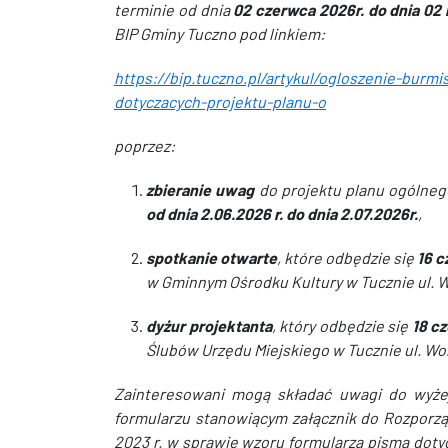
terminie od dnia
02 czerwca 2026r. do dnia 02 
BIP Gminy Tuczno pod linkiem:
https://bip.tuczno.pl/artykul/ogloszenie-burmi
dotyczacych-projektu-planu-o
poprzez:
zbieranie uwag
do projektu planu ogólneg
od dnia 2.06.2026 r. do dnia 2.07.2026r.
,
spotkanie otwarte
, które odbędzie się
16 c
w Gminnym Ośrodku Kultury w Tucznie ul. W
dyżur projektanta
, który odbędzie się
18 c
Ślubów Urzędu Miejskiego w Tucznie ul. Wol
Zainteresowani mogą składać uwagi do wyże
formularzu stanowiącym załącznik do Rozporząd
2023 r. w sprawie wzoru formularza pisma dotyc