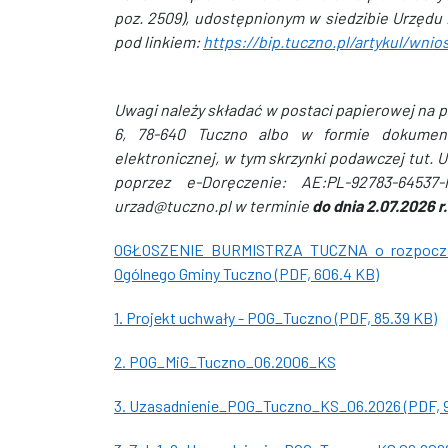
poz. 2509), udostępnionym w siedzibie Urzędu 
pod linkiem:
https://bip.tuczno.pl/artykul/wn
Uwagi należy składać w postaci papierowej na p
6, 78-640 Tuczno albo w formie dokument
elektronicznej, w tym skrzynki podawczej tut.
poprzez e-Doręczenie: AE:PL-92783-64537
urzad@tuczno.pl w terminie
do dnia 2.07.2026 r.
OGŁOSZENIE BURMISTRZA TUCZNA o rozpoczęciu
Ogólnego Gminy Tuczno (PDF, 606.4 KB)
1. Projekt uchwały - POG_Tuczno (PDF, 85.39 KB)
2. POG_MiG_Tuczno_06.2006_KS
3. Uzasadnienie_POG_Tuczno_KS_06.2026 (PDF, 9