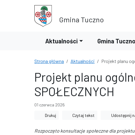
Przejdź do treści
Przejdź do wyszukiwarki
Gmina Tuczno
Aktualności
Gmina Tuczn
Strona główna
Aktualności
Projekt planu 
Projekt planu ogó
SPOŁECZNYCH
01 czerwca 2026
Drukuj
Czytaj tekst
Udostępnij n
Rozpoczęto konsultacje społeczne dla projekt