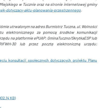
Miejskiego w Tucznie oraz na stronie internetowej gminy
iosek-dotyczacy-aktu-planowania-przestrzennego
.
iśmie utrwalonym na adres Burmistrz Tuczna, ul. Wolności
u elektronicznego za pomocą środków komunikacji
 Urzędu na platformie ePUAP: GminaTuczno/SkrytkaESP lub
-RIFWH-30 lub przez pocztę elektroniczną urzędu:
 konsultacji społecznych dotyczących projektu Planu
02.14 KB)