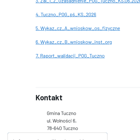
3. Zal_1_2_Uzasadnienie_POG_Tuczno_KS.06.202
4. Tuczno_POG_pś_KS_2026
5. Wykaz_cz_A_wnioskow_os_fizyczne
6. Wykaz_cz_B_wnioskow_inst_org
7. Raport_walidacji_POG_Tuczno
Kontakt
Gmina Tuczno
ul. Wolności 6,
78-640 Tuczno
tel 67 259 30 35