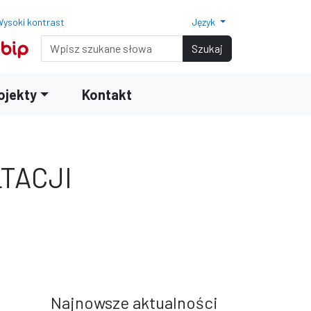
ysoki kontrast
Język
Normalny rozmiar czcionki
Rozmiar czcionki 150%
Rozmiar czcionki 200%
Wyszukiwarka
Szukaj
ojekty
Kontakt
LTACJI
terami
iędzy wierszami
Najnowsze aktualności