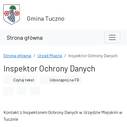
Przejdź do treści
Przejdź do wyszukiwarki
Gmina Tuczno
Strona główna
Strona główna
Urząd Miasta
Inspektor Ochrony Danych
Inspektor Ochrony Danych
Czytaj tekst
Udostępnij na FB
Odstęp między wyrazami
Odstęp między literami
Odstęp między wierszami
Kontakt z Inspektorem Ochrony Danych w Urzędzie Miejskim w
Tucznie