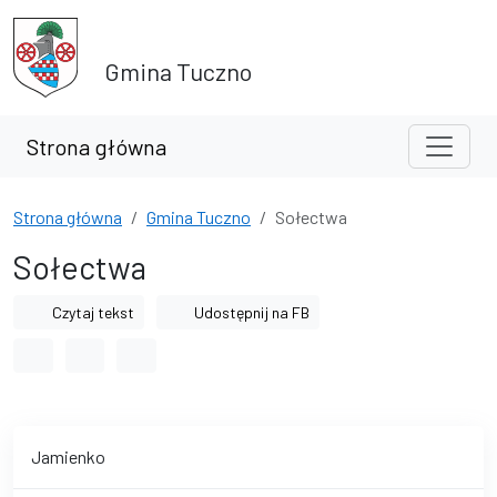
Przejdź do treści
Przejdź do wyszukiwarki
Gmina Tuczno
Strona główna
Strona główna
Gmina Tuczno
Sołectwa
Sołectwa
Czytaj tekst
Udostępnij na FB
Odstęp między wyrazami
Odstęp między literami
Odstęp między wierszami
Jamienko