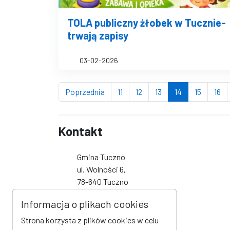
TOLA publiczny żłobek w Tucznie-
trwają zapisy
03-02-2026
strona
strona
strona
strona
(bieżąca stron
strona
st
Poprzednia
11
12
13
14
15
16
Kontakt
Gmina Tuczno
ul. Wolności 6,
78-640 Tuczno
tel 67 259 30 35
Informacja o plikach cookies
fax -
Strona korzysta z plików cookies w celu
urzad@tuczno.pl