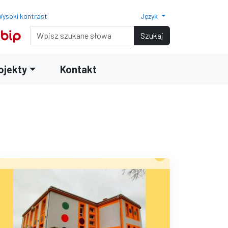
ysoki kontrast
Język
Normalny rozmiar czcionki
Rozmiar czcionki 150%
Rozmiar czcionki 200%
Wyszukiwarka
Szukaj
ojekty
Kontakt