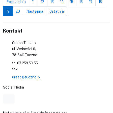
strona
strona
strona
strona
strona
strona
strona
strona
strona
Poprzednia
11
12
13
14
15
16
17
18
(bieżąca strona)
strona
strona
strona
19
20
Następna
Ostatnia
Kontakt
Gmina Tuczno
ul. Wolności 6,
78-640 Tuczno
tel 67 259 30 35
fax -
urzad@tuczno.pl
Social Media
Link do profilu na Facebook