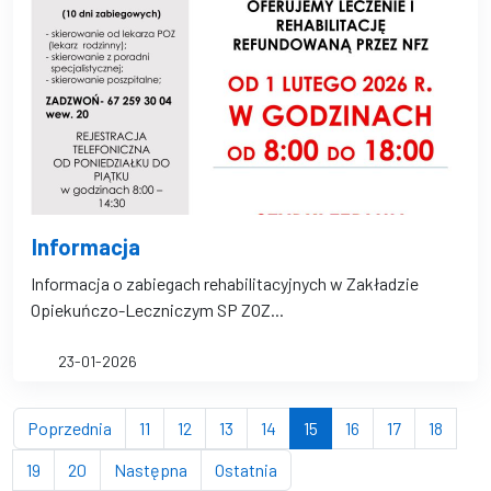
Informacja
Informacja o zabiegach rehabilitacyjnych w Zakładzie
Opiekuńczo-Leczniczym SP ZOZ...
23-01-2026
strona
strona
strona
strona
strona
(bieżąca strona)
strona
strona
strona
Poprzednia
11
12
13
14
15
16
17
18
strona
strona
strona
strona
19
20
Następna
Ostatnia