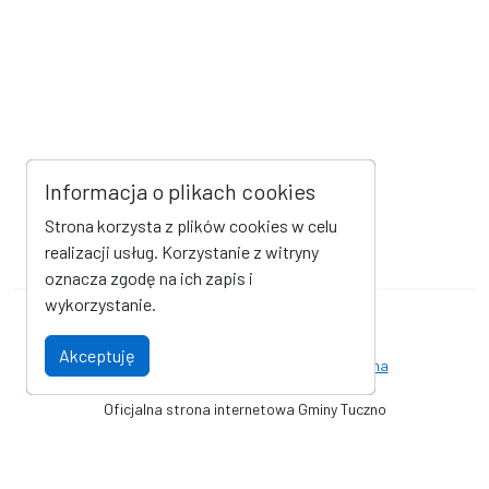
Informacja o plikach cookies
Strona korzysta z plików cookies w celu
realizacji usług. Korzystanie z witryny
oznacza zgodę na ich zapis i
wykorzystanie.
Mapa strony
Kanał RSS
Akceptuję
Deklaracja dostępności
Strona archiwalna
Oficjalna strona internetowa Gminy Tuczno
© Gmina Tuczno. Wszystkie prawa zastrzeżone. Wykonanie i obsługa
techniczna
AlfaTV - Portal