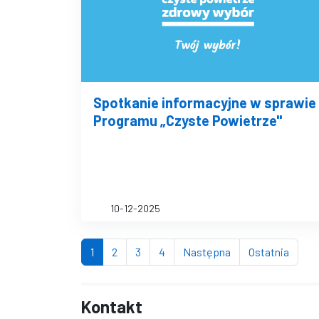
Spotkanie informacyjne w sprawie
Programu „Czyste Powietrze"
10-12-2025
(bieżąca strona)
strona
strona
strona
strona
stron
1
2
3
4
Następna
Ostatnia
Kontakt