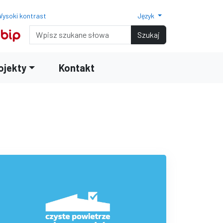
ysoki kontrast
Język
Normalny rozmiar czcionki
Rozmiar czcionki 150%
Rozmiar czcionki 200%
Wyszukiwarka
Szukaj
ojekty
Kontakt