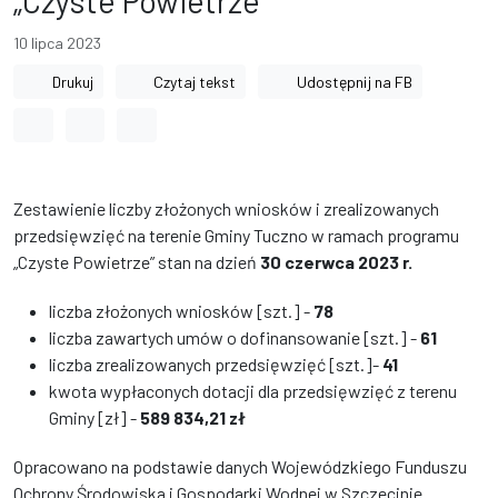
„Czyste Powietrze”
10 lipca 2023
Drukuj
Czytaj tekst
Udostępnij na FB
Odstęp między wyrazami
Odstęp między literami
Odstęp między wierszami
Zestawienie liczby złożonych wniosków i zrealizowanych
przedsięwzięć na terenie Gminy Tuczno w ramach programu
„Czyste Powietrze” stan na dzień
30 czerwca 2023 r.
liczba złożonych wniosków [szt.] -
78
liczba zawartych umów o dofinansowanie [szt.] -
61
liczba zrealizowanych przedsięwzięć [szt.]-
41
kwota wypłaconych dotacji dla przedsięwzięć z terenu
Gminy [zł] -
589 834,21 zł
Opracowano na podstawie danych Wojewódzkiego Funduszu
Ochrony Środowiska i Gospodarki Wodnej w Szczecinie.