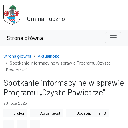
Przejdź do treści
Przejdź do wyszukiwarki
Gmina Tuczno
Strona główna
Strona główna
Aktualności
Spotkanie informacyjne w sprawie Programu „Czyste
Powietrze"
Spotkanie informacyjne w sprawie
Programu „Czyste Powietrze"
20 lipca 2023
Drukuj
Czytaj tekst
Udostępnij na FB
Odstęp między wyrazami
Odstęp między literami
Odstęp między wierszami