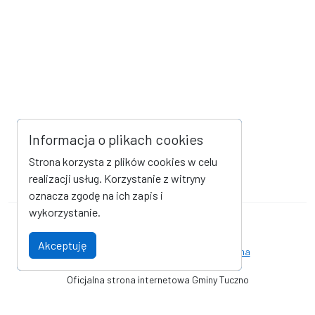
Informacja o plikach cookies
Strona korzysta z plików cookies w celu
realizacji usług. Korzystanie z witryny
oznacza zgodę na ich zapis i
wykorzystanie.
Mapa strony
Kanał RSS
Akceptuję
Deklaracja dostępności
Strona archiwalna
Oficjalna strona internetowa Gminy Tuczno
© Gmina Tuczno. Wszystkie prawa zastrzeżone. Wykonanie i obsługa
techniczna
AlfaTV - Portal