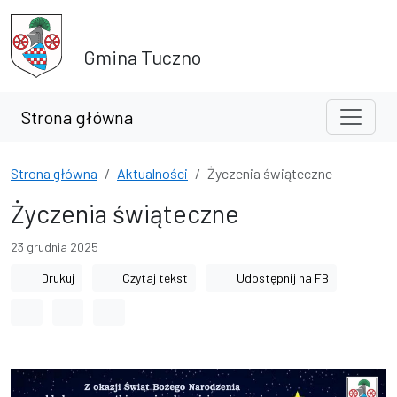
Przejdź do treści
Przejdź do wyszukiwarki
Gmina Tuczno
Strona główna
Strona główna
Aktualności
Życzenia świąteczne
Życzenia świąteczne
23 grudnia 2025
Drukuj
Czytaj tekst
Udostępnij na FB
Odstęp między wyrazami
Odstęp między literami
Odstęp między wierszami