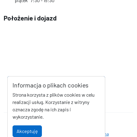
piątek
7:30 - 15:30
Położenie i dojazd
Informacja o plikach cookies
Strona korzysta z plików cookies w celu
realizacji usług. Korzystanie z witryny
oznacza zgodę na ich zapis i
wykorzystanie.
Mapa strony
Kanał RSS
Akceptuję
Deklaracja dostępności
Strona archiwalna