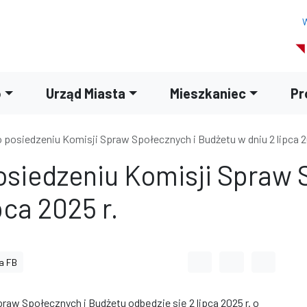
W
o
Urząd Miasta
Mieszkaniec
Pr
posiedzeniu Komisji Spraw Społecznych i Budżetu w dniu 2 lipca 2
siedzeniu Komisji Spraw 
pca 2025 r.
Odstęp między wyrazami
Odstęp między li
Odstęp m
a FB
raw Społecznych i Budżetu odbędzie się 2 lipca 2025 r. o