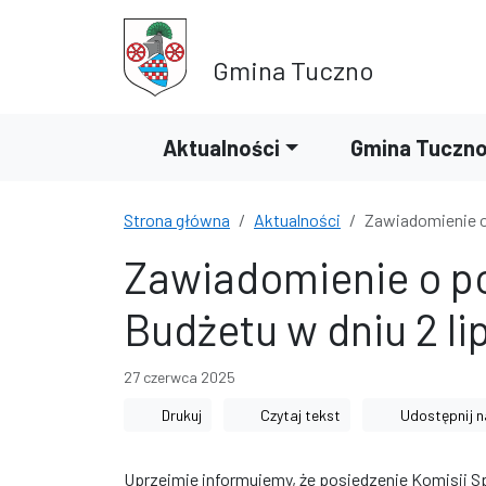
Przejdź do treści
Przejdź do wyszukiwarki
Gmina Tuczno
Aktualności
Gmina Tuczn
Strona główna
Aktualności
Zawiadomienie o 
Zawiadomienie o po
Budżetu w dniu 2 li
27 czerwca 2025
Drukuj
Czytaj tekst
Udostępnij n
Uprzejmie informujemy, że posiedzenie Komisji Sp