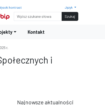
ysoki kontrast
Język
Normalny rozmiar czcionki
Rozmiar czcionki 150%
Rozmiar czcionki 200%
Wyszukiwarka
Szukaj
ojekty
Kontakt
025 r.
Społecznych i
terami
iędzy wierszami
Najnowsze aktualności