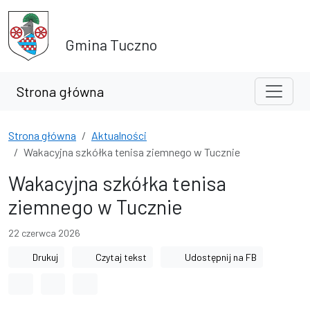
Przejdź do treści
Przejdź do wyszukiwarki
Gmina Tuczno
Strona główna
Strona główna
Aktualności
Wakacyjna szkółka tenisa ziemnego w Tucznie
Wakacyjna szkółka tenisa
ziemnego w Tucznie
22 czerwca 2026
Drukuj
Czytaj tekst
Udostępnij na FB
Odstęp między wyrazami
Odstęp między literami
Odstęp między wierszami