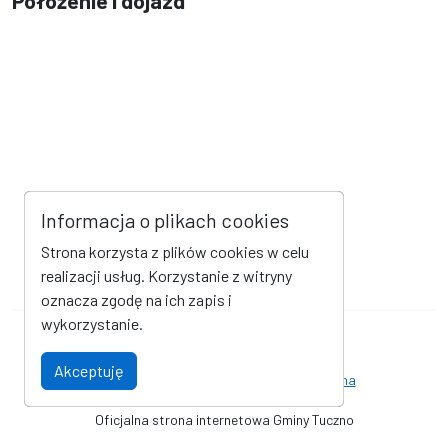
Położenie i dojazd
Informacja o plikach cookies
Strona korzysta z plików cookies w celu
realizacji usług. Korzystanie z witryny
oznacza zgodę na ich zapis i
wykorzystanie.
Mapa strony
Kanał RSS
Akceptuję
Deklaracja dostępności
Strona archiwalna
Oficjalna strona internetowa Gminy Tuczno
© Gmina Tuczno. Wszystkie prawa zastrzeżone. Wykonanie i obsługa