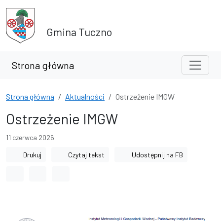
Przejdź do treści
Przejdź do wyszukiwarki
Gmina Tuczno
Strona główna
Strona główna
Aktualności
Ostrzeżenie IMGW
Ostrzeżenie IMGW
11 czerwca 2026
Drukuj
Czytaj tekst
Udostępnij na FB
Odstęp między wyrazami
Odstęp między literami
Odstęp między wierszami