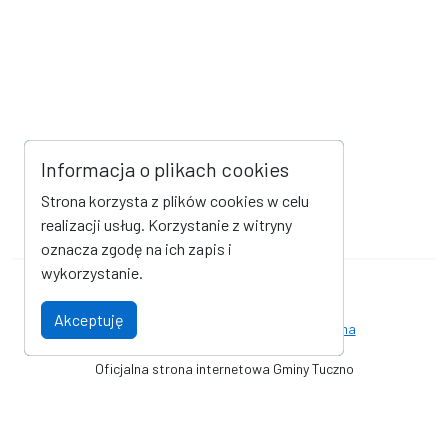
Informacja o plikach cookies
Strona korzysta z plików cookies w celu
realizacji usług. Korzystanie z witryny
oznacza zgodę na ich zapis i
wykorzystanie.
Mapa strony
Kanał RSS
Akceptuję
Deklaracja dostępności
Strona archiwalna
Oficjalna strona internetowa Gminy Tuczno
© Gmina Tuczno. Wszystkie prawa zastrzeżone. Wykonanie i obsługa
techniczna
AlfaTV - Portal