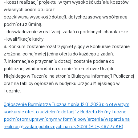
- koszt realizacji projektu, w tym wysokość udziału kosztów
własnych podmiotu oraz
oczekiwaną wysokość dotacji, dotychczasową współpracę
podmiotu z Gminą.
- doświadczenie w realizacji zadań o podobnych charakterze
- kwalifikacje kadry
6. Konkurs zostanie rozstrzygnięty, gdy w konkursie zostanie
złożona, co najmniej jedna oferta do każdego z zadań.
7. Informacja o przyznaniu dotacji zostanie podana do
publicznej wiadomości na stronie internetowe Urzędu
Miejskiego w Tucznie, na stronie Biuletynu Informacji Publicznej
oraz na tablicy ogłoszeń w budynku Urzędu Miejskiego w
Tucznie.
Ogłoszenie Burmistrza Tuczna z dnia 12.01.2026 r. o otwartym
konkursie ofert o udzielenie dotacji z Budżetu Gminy Tuczno
podmiotom uprawnionym w formie powierzenia/wsparcia na
realizację zadań publicznych na rok 2026 (PDF, 487.77 KB)