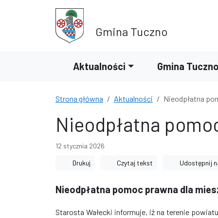
Przejdź do treści
Przejdź do wyszukiwarki
Gmina Tuczno
Aktualności
Gmina Tuczn
Strona główna
Aktualności
Nieodpłatna po
Nieodpłatna pomo
12 stycznia 2026
Drukuj
Czytaj tekst
Udostępnij n
Nieodpłatna pomoc prawna dla mie
Starosta Wałecki informuje, iż na terenie powia