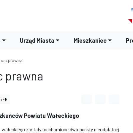
W
o
Urząd Miasta
Mieszkaniec
Pr
moc prawna
c prawna
Odstęp między wyrazami
Odstęp między li
Odstęp m
a FB
szkańców Powiatu Wałeckiego
tu wałeckiego zostały uruchomione dwa punkty nieodpłatnej