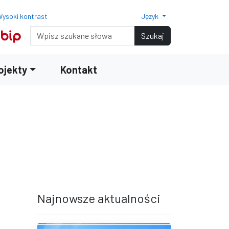
ysoki kontrast
Język
Normalny rozmiar czcionki
Rozmiar czcionki 150%
Rozmiar czcionki 200%
Wyszukiwarka
Szukaj
ojekty
Kontakt
terami
iędzy wierszami
Najnowsze aktualności