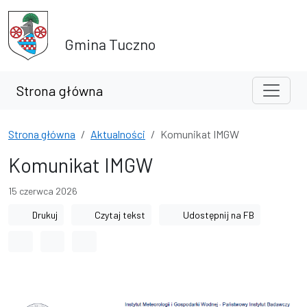
Przejdź do treści
Przejdź do wyszukiwarki
Gmina Tuczno
Strona główna
Strona główna
Aktualności
Komunikat IMGW
Komunikat IMGW
15 czerwca 2026
Drukuj
Czytaj tekst
Udostępnij na FB
Odstęp między wyrazami
Odstęp między literami
Odstęp między wierszami