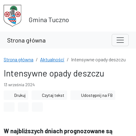
Przejdź do treści
Przejdź do wyszukiwarki
Gmina Tuczno
Strona główna
Strona główna
Aktualności
Intensywne opady deszczu
Intensywne opady deszczu
13 września 2024
Drukuj
Czytaj tekst
Udostępnij na FB
Odstęp między wyrazami
Odstęp między literami
Odstęp między wierszami
W najbliższych dniach prognozowane są