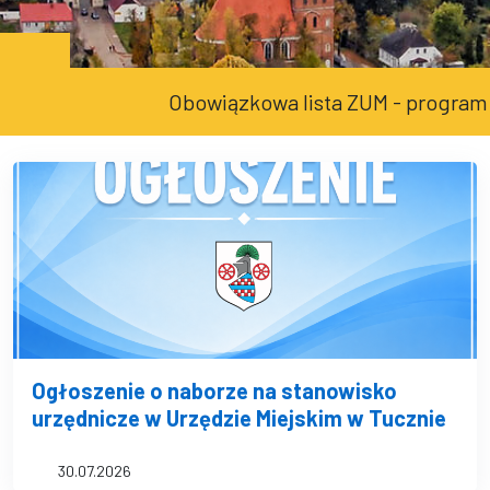
Zatrzymaj przesuwanie paska
Wznów przesuwanie paska
Gmina Tuczno
Obowiązkowa lista ZUM - program „Czys
Aktualności
Ogłoszenie o naborze na stanowisko
urzędnicze w Urzędzie Miejskim w Tucznie
30.07.2026